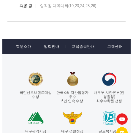
다음 글
임직원 체육대회(19,23,24,25,26)
학원소개
입학안내
교육종목안내
고객센터
국민선호브랜드대상
한국소비자산업평가
내무부 치안본부(현
수상
우수
경찰청)
5년 연속 수상
최우수학원 선정
대구광역시장
대구 경찰청장
근로복지공단