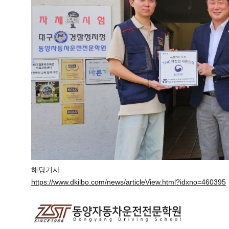
해당기사
https://www.dkilbo.com/news/articleView.html?idxno=460395