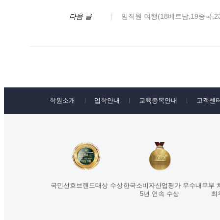
다음 글
임직원 여행(18베트남,19중국,2
학원소개
입학안내
교육종목안내
고객센
국민선호브랜드대상 수상
한국소비자산업평가 우수
내무부 
5년 연속 수상
최