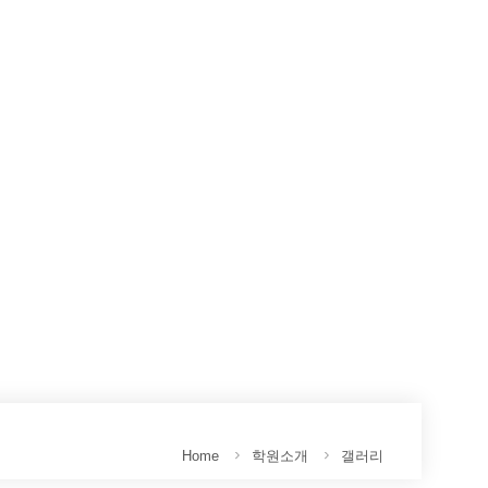
코스영상안내
통학버스안내
고객센터
Home
학원소개
갤러리