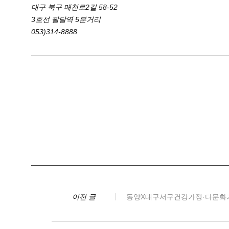
대구 북구 매천로2길 58-52
3호선 팔달역 5분거리
053)314-8888
이전 글
동양X대구서구건강가정·다문화