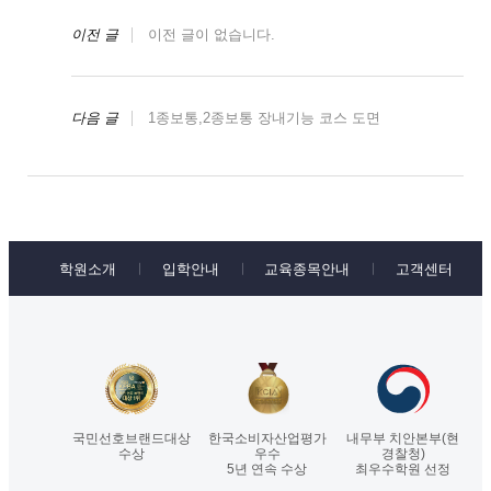
이전 글
이전 글이 없습니다.
다음 글
1종보통,2종보통 장내기능 코스 도면
학원소개
입학안내
교육종목안내
고객센터
국민선호브랜드대상
한국소비자산업평가
내무부 치안본부(현
수상
우수
경찰청)
5년 연속 수상
최우수학원 선정