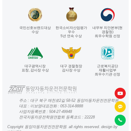
국민선호브랜드대상
한국소비자산업평가
내무부 치안본부(현
수상
우수
경찰청)
5년 연속 수상
최우수학원 선정
대구광역시장
대구 경찰청장
근로복지공단
표창, 감사장 수상
감사장 수상
재활사업부
최우수기관 선정
주소 : 대구 북구 매천로2길 58-52 동양자동차운전전문학원
대표 : 이보영
대표전화 :
053-314-8888
사업자등록번호 : 504-27-49948
전국자동차운전학원연합회 등록코드 : 22228
Copyright 동양자동차운전전문학원. all rights reserved. design by