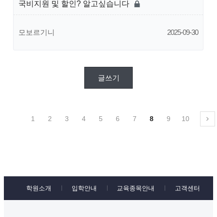
국비지원 및 할인? 알고싶습니다
모보르기니
2025-09-30
글쓰기
1
2
3
4
5
6
7
8
9
10
학원소개
입학안내
교육종목안내
고객센터