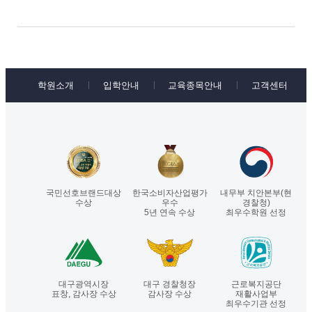
학원소개
입학안내
교육종목안내
고객센터
국민선호브랜드대상
한국소비자산업평가
내무부 치안본부(현
수상
우수
경찰청)
5년 연속 수상
최우수학원 선정
대구광역시장
대구 경찰청장
근로복지공단
표창, 감사장 수상
감사장 수상
재활사업부
최우수기관 선정