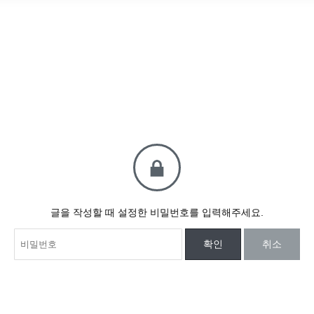
글을 작성할 때 설정한 비밀번호를 입력해주세요.
확인
취소