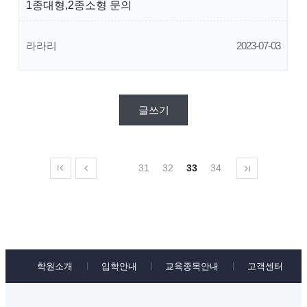
1종대형,2종소형 문의
라라리
2023-07-03
글쓰기
31
32
33
34
학원소개
입학안내
교육종목안내
고객센터