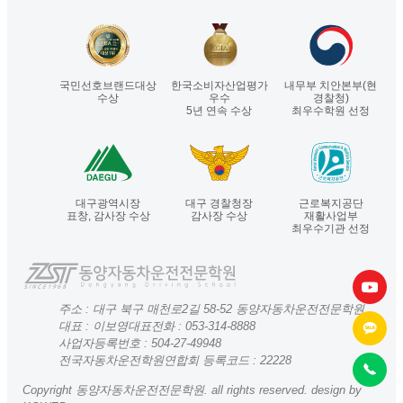
국민선호브랜드대상
한국소비자산업평가
내무부 치안본부(현
수상
우수
경찰청)
5년 연속 수상
최우수학원 선정
대구광역시장
대구 경찰청장
근로복지공단
표창, 감사장 수상
감사장 수상
재활사업부
최우수기관 선정
주소 : 대구 북구 매천로2길 58-52 동양자동차운전전문학원
대표 : 이보영
대표전화 :
053-314-8888
사업자등록번호 : 504-27-49948
전국자동차운전학원연합회 등록코드 : 22228
Copyright 동양자동차운전전문학원. all rights reserved. design by