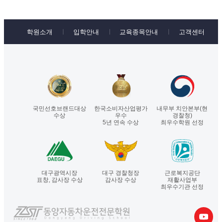
학원소개
입학안내
교육종목안내
고객센터
국민선호브랜드대상
한국소비자산업평가
내무부 치안본부(현
수상
우수
경찰청)
5년 연속 수상
최우수학원 선정
대구광역시장
대구 경찰청장
근로복지공단
표창, 감사장 수상
감사장 수상
재활사업부
최우수기관 선정