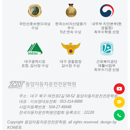
국민선호브랜드대상
한국소비자산업평가
내무부 치안본부(현
수상
우수
경찰청)
5년 연속 수상
최우수학원 선정
대구광역시장
대구 경찰청장
근로복지공단
표창, 감사장 수상
감사장 수상
재활사업부
최우수기관 선정
주소 : 대구 북구 매천로2길 58-52 동양자동차운전전문학원
대표 : 이보영
대표전화 :
053-314-8888
사업자등록번호 : 504-27-49948
전국자동차운전학원연합회 등록코드 : 22228
Copyright 동양자동차운전전문학원. all rights reserved. design by
KOWEB
.