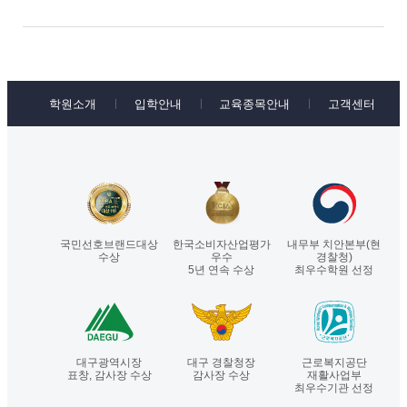
학원소개
입학안내
교육종목안내
고객센터
국민선호브랜드대상
한국소비자산업평가
내무부 치안본부(현
수상
우수
경찰청)
5년 연속 수상
최우수학원 선정
대구광역시장
대구 경찰청장
근로복지공단
표창, 감사장 수상
감사장 수상
재활사업부
최우수기관 선정