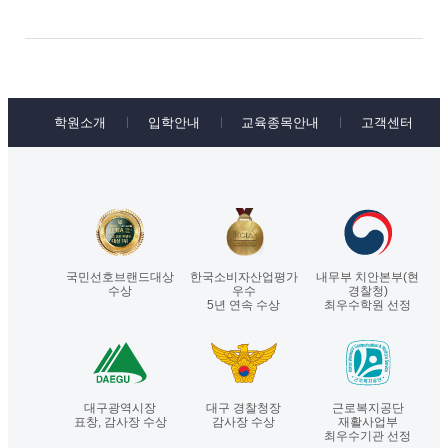
학원소개
입학안내
교육종목안내
고객센터
국민선호브랜드대상
한국소비자산업평가
내무부 치안본부(현
수상
우수
경찰청)
5년 연속 수상
최우수학원 선정
대구광역시장
대구 경찰청장
근로복지공단
표창, 감사장 수상
감사장 수상
재활사업부
최우수기관 선정