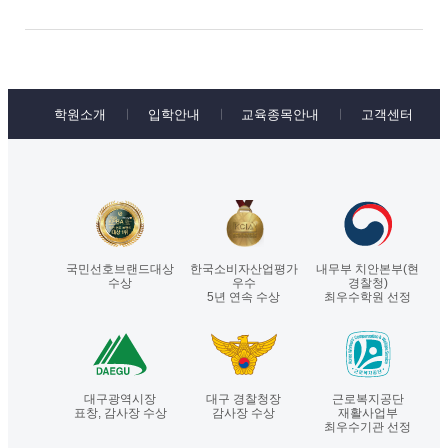
학원소개
입학안내
교육종목안내
고객센터
국민선호브랜드대상
한국소비자산업평가
내무부 치안본부(현
수상
우수
경찰청)
5년 연속 수상
최우수학원 선정
대구광역시장
대구 경찰청장
근로복지공단
표창, 감사장 수상
감사장 수상
재활사업부
최우수기관 선정